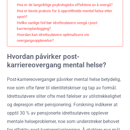
Hva er de langsiktige psykologiske effektene av å overgå?
Hva er beste praksis for å opprettholde mental helse etter
sport?
Hvilke vanlige feil bør idrettsutøvere unngå i post-
karriereplanlegging?
Hvordan kan idrettsutøvere optimalisere sin
overgangsopplevelse?
Hvordan påvirker post-
karriereovergang mental helse?
Post-karriereoverganger påvirker mental helse betydelig,
noe som ofte fører til identitetskriser og tap av formål.
Idrettsutøvere sliter ofte med følelser av utilstrekkelighet
og depresjon etter pensjonering. Forskning indikerer at
opptil 30 % av pensjonerte idrettsutøvere opplever
mentale helseproblemer, noe som understreker behovet
for effektiv post-karriereplanlegging. Å etablere nye mål