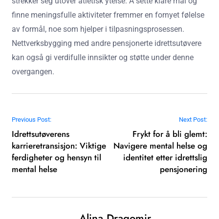
strekker seg utover atletisk ytelse. Å sette klare mål og
finne meningsfulle aktiviteter fremmer en fornyet følelse
av formål, noe som hjelper i tilpasningsprosessen.
Nettverksbygging med andre pensjonerte idrettsutøvere
kan også gi verdifulle innsikter og støtte under denne
overgangen.
Post navigation
Previous Post:
Next Post:
Idrettsutøverens
Frykt for å bli glemt:
karrieretransisjon: Viktige
Navigere mental helse og
ferdigheter og hensyn til
identitet etter idrettslig
mental helse
pensjonering
Alina Dragomir