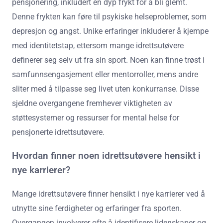
pensjonering, inkludert en dyp frykt for å bli glemt.
Denne frykten kan føre til psykiske helseproblemer, som
depresjon og angst. Unike erfaringer inkluderer å kjempe
med identitetstap, ettersom mange idrettsutøvere
definerer seg selv ut fra sin sport. Noen kan finne trøst i
samfunnsengasjement eller mentorroller, mens andre
sliter med å tilpasse seg livet uten konkurranse. Disse
sjeldne overgangene fremhever viktigheten av
støttesystemer og ressurser for mental helse for
pensjonerte idrettsutøvere.
Hvordan finner noen idrettsutøvere hensikt i
nye karrierer?
Mange idrettsutøvere finner hensikt i nye karrierer ved å
utnytte sine ferdigheter og erfaringer fra sporten.
Overgangen involverer ofte å identifisere lidenskaper og