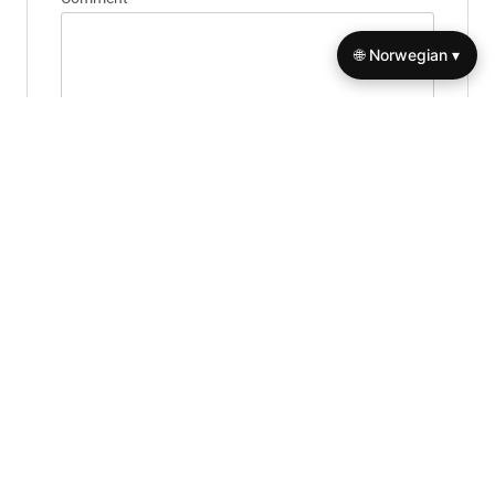
🌐 Norwegian ▾
Name
*
Email
*
Website