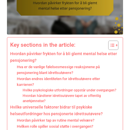
Key sections in the article:
Hvordan påvirker frykten for å bli glemt mental helse etter
pensjonering?
Hva er de vanlige følelsesmessige reaksjonene på
pensjonering blant idrettsutøvere?
Hvordan endres identiteten for idrettsutøvere etter
karrieren?
Hvilke psykologiske utfordringer oppstår under overgangen?
Hvordan håndterer idrettsutøvere tapet av offentlig
anerkjennelse?
Hvilke universelle faktorer bidrar til psykiske
helseutfordringer hos pensjonerte idrettsutøvere?
Hvordan påvirker tap av rutine mental velvære?
Hvilken rolle spiller sosial støtte i overgangen?