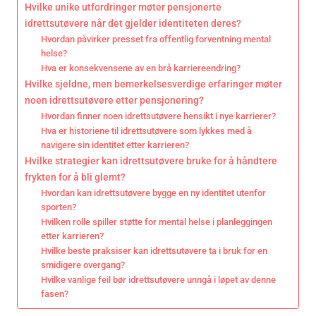
Hvilke unike utfordringer møter pensjonerte
idrettsutøvere når det gjelder identiteten deres?
Hvordan påvirker presset fra offentlig forventning mental
helse?
Hva er konsekvensene av en brå karriereendring?
Hvilke sjeldne, men bemerkelsesverdige erfaringer møter
noen idrettsutøvere etter pensjonering?
Hvordan finner noen idrettsutøvere hensikt i nye karrierer?
Hva er historiene til idrettsutøvere som lykkes med å
navigere sin identitet etter karrieren?
Hvilke strategier kan idrettsutøvere bruke for å håndtere
frykten for å bli glemt?
Hvordan kan idrettsutøvere bygge en ny identitet utenfor
sporten?
Hvilken rolle spiller støtte for mental helse i planleggingen
etter karrieren?
Hvilke beste praksiser kan idrettsutøvere ta i bruk for en
smidigere overgang?
Hvilke vanlige feil bør idrettsutøvere unngå i løpet av denne
fasen?