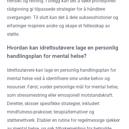
hensikt og retning. I tillegg kan det å søke profesjonell
rådgivning gi tilpassede strategier for å håndtere
overgangen. Til slutt kan det å dele suksesshistorier og
erfaringer inspirere andre og skape et fellesskap av
støtte.
Hvordan kan idrettsutøvere lage en personlig
handlingsplan for mental helse?
Idrettsutøvere kan lage en personlig handlingsplan for
mental helse ved å identifisere sine unike behov og
ressurser. Først, vurder personlige mål for mental helse,
som stressmestring eller emosjonell motstandskraft.
Deretter, skisser spesifikke strategier, inkludert
mindfulness-praksiser, terapialternativer og
støttenettverk. Etabler en rutine for regelmessige sjekker
av mental helse, og søk tilbakemelding fra betrodde