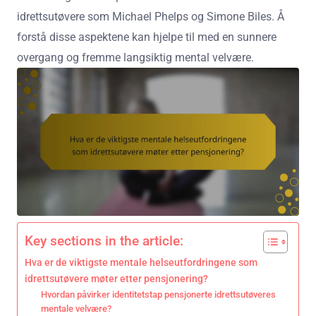
idrettsutøvere som Michael Phelps og Simone Biles. Å
forstå disse aspektene kan hjelpe til med en sunnere
overgang og fremme langsiktig mental velvære.
Key sections in the article:
Hva er de viktigste mentale helseutfordringene som
idrettsutøvere møter etter pensjonering?
Hvordan påvirker identitetstap pensjonerte idrettsutøveres
mentale velvære?