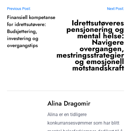
Post navigation
Previous Post:
Next Post:
Finansiell kompetanse
Idrettsutøveres
for idrettsutøvere:
pensjonering og
Budsjettering,
mental helse:
investering og
Navigere
overgangstips
overgangen,
mestringsstrategier
og emosjonell
motstandskraft
Alina Dragomir
Alina er en tidligere
konkurransesvømmer som har blitt