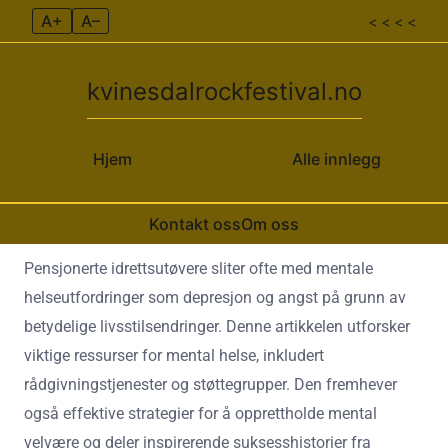
A+
A–
< < < <
kvinesdalrockfestival.no
Hjem
Alle innlegg
Kontakt oss
Om oss
Skip to content
Pensjonerte idrettsutøvere sliter ofte med mentale
helseutfordringer som depresjon og angst på grunn av
betydelige livsstilsendringer. Denne artikkelen utforsker
viktige ressurser for mental helse, inkludert
rådgivningstjenester og støttegrupper. Den fremhever
også effektive strategier for å opprettholde mental
velvære og deler inspirerende suksesshistorier fra