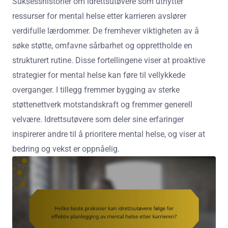
Suksesshistorier om idrettsutøvere som utnytter
ressurser for mental helse etter karrieren avslører
verdifulle lærdommer. De fremhever viktigheten av å
søke støtte, omfavne sårbarhet og opprettholde en
strukturert rutine. Disse fortellingene viser at proaktive
strategier for mental helse kan føre til vellykkede
overganger. I tillegg fremmer bygging av sterke
støttenettverk motstandskraft og fremmer generell
velvære. Idrettsutøvere som deler sine erfaringer
inspirerer andre til å prioritere mental helse, og viser at
bedring og vekst er oppnåelig.