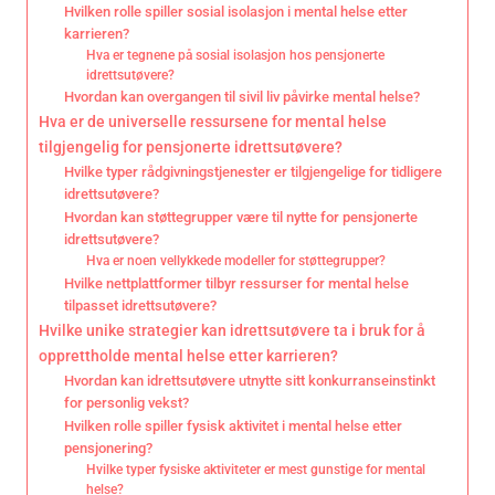
Hvilken rolle spiller sosial isolasjon i mental helse etter
karrieren?
Hva er tegnene på sosial isolasjon hos pensjonerte
idrettsutøvere?
Hvordan kan overgangen til sivil liv påvirke mental helse?
Hva er de universelle ressursene for mental helse
tilgjengelig for pensjonerte idrettsutøvere?
Hvilke typer rådgivningstjenester er tilgjengelige for tidligere
idrettsutøvere?
Hvordan kan støttegrupper være til nytte for pensjonerte
idrettsutøvere?
Hva er noen vellykkede modeller for støttegrupper?
Hvilke nettplattformer tilbyr ressurser for mental helse
tilpasset idrettsutøvere?
Hvilke unike strategier kan idrettsutøvere ta i bruk for å
opprettholde mental helse etter karrieren?
Hvordan kan idrettsutøvere utnytte sitt konkurranseinstinkt
for personlig vekst?
Hvilken rolle spiller fysisk aktivitet i mental helse etter
pensjonering?
Hvilke typer fysiske aktiviteter er mest gunstige for mental
helse?