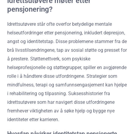
idrettsutøvere møter etter
pensjonering?
Idrettsutøvere står ofte overfor betydelige mentale
helseutfordringer etter pensjonering, inkludert depresjon,
angst og identitetstap. Disse problemene stammer fra de
brå livsstilsendringene, tap av sosial støtte og presset for
å prestere. Støttenettverk, som psykiske
helseprofesjonelle og støttegrupper, spiller en avgjørende
rolle i å håndtere disse utfordringene. Strategier som
mindfulness, terapi og samfunnsengasjement kan hjelpe
i rehabilitering og tilpasning. Suksesshistorier fra
idrettsutøvere som har navigert disse utfordringene
fremhever viktigheten av å søke hjelp og bygge nye
identiteter etter karrieren.
Hvordan påvirker identitetstap pensjonerte