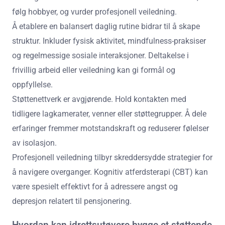
følg hobbyer, og vurder profesjonell veiledning.
Å etablere en balansert daglig rutine bidrar til å skape
struktur. Inkluder fysisk aktivitet, mindfulness-praksiser
og regelmessige sosiale interaksjoner. Deltakelse i
frivillig arbeid eller veiledning kan gi formål og
oppfyllelse.
Støttenettverk er avgjørende. Hold kontakten med
tidligere lagkamerater, venner eller støttegrupper. Å dele
erfaringer fremmer motstandskraft og reduserer følelser
av isolasjon.
Profesjonell veiledning tilbyr skreddersydde strategier for
å navigere overganger. Kognitiv atferdsterapi (CBT) kan
være spesielt effektivt for å adressere angst og
depresjon relatert til pensjonering.
Hvordan kan idrettsutøvere bygge et støttende