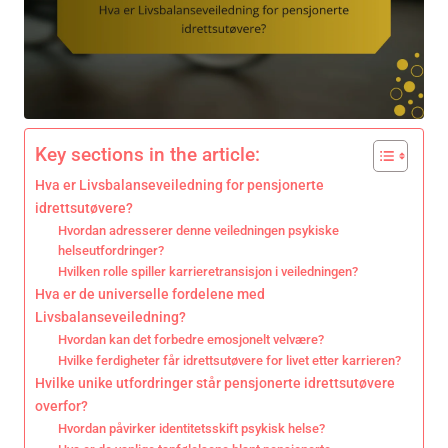
Key sections in the article:
Hva er Livsbalanseveiledning for pensjonerte
idrettsutøvere?
Hvordan adresserer denne veiledningen psykiske
helseutfordringer?
Hvilken rolle spiller karrieretransisjon i veiledningen?
Hva er de universelle fordelene med
Livsbalanseveiledning?
Hvordan kan det forbedre emosjonelt velvære?
Hvilke ferdigheter får idrettsutøvere for livet etter karrieren?
Hvilke unike utfordringer står pensjonerte idrettsutøvere
overfor?
Hvordan påvirker identitetsskift psykisk helse?