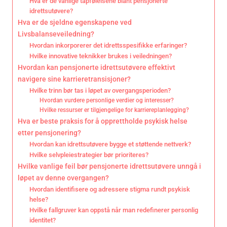
Hva er de vanlige tapfølelsene blant pensjonerte
idrettsutøvere?
Hva er de sjeldne egenskapene ved
Livsbalanseveiledning?
Hvordan inkorporerer det idrettsspesifikke erfaringer?
Hvilke innovative teknikker brukes i veiledningen?
Hvordan kan pensjonerte idrettsutøvere effektivt
navigere sine karrieretransisjoner?
Hvilke trinn bør tas i løpet av overgangsperioden?
Hvordan vurdere personlige verdier og interesser?
Hvilke ressurser er tilgjengelige for karriereplanlegging?
Hva er beste praksis for å opprettholde psykisk helse
etter pensjonering?
Hvordan kan idrettsutøvere bygge et støttende nettverk?
Hvilke selvpleiestrategier bør prioriteres?
Hvilke vanlige feil bør pensjonerte idrettsutøvere unngå i
løpet av denne overgangen?
Hvordan identifisere og adressere stigma rundt psykisk
helse?
Hvilke fallgruver kan oppstå når man redefinerer personlig
identitet?